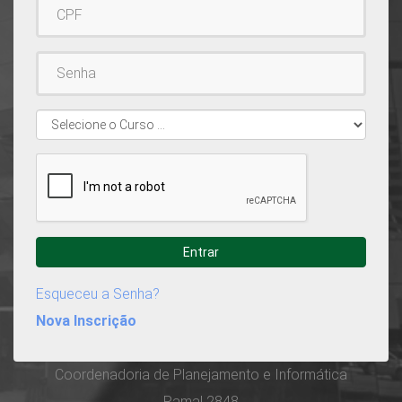
Username
Password
Cursos
Ativos
Esqueceu a Senha?
Nova Inscrição
Coordenadoria de Planejamento e Informática
Ramal 2848